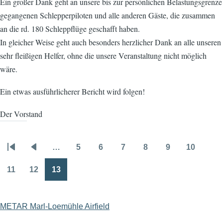
Ein großer Dank geht an unsere bis zur persönlichen Belastungsgrenze
gegangenen Schlepperpiloten und alle anderen Gäste, die zusammen
an die rd. 180 Schleppflüge geschafft haben.
In gleicher Weise geht auch besonders herzlicher Dank an alle unseren
sehr fleißigen Helfer, ohne die unsere Veranstaltung nicht möglich
wäre.
Ein etwas ausführlicherer Bericht wird folgen!
Der Vorstand
…
5
6
7
8
9
10
Seitennummerierung
Erste
Vorherige
Seite
Seite
Seite
Seite
Seite
Seite
Seite
Seite
11
12
13
Seite
Seite
Seite
METAR Marl-Loemühle Airfield