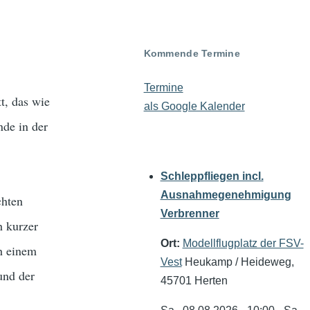
Kommende Termine
Termine
t, das wie
als Google Kalender
nde in der
Schleppfliegen incl.
Ausnahmegenehmigung
chten
Verbrenner
h kurzer
Ort:
Modellflugplatz der FSV-
ch einem
Vest
Heukamp / Heideweg,
und der
45701 Herten